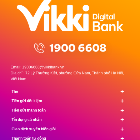
Email:
19006608@vikkibank.vn
Địa chỉ: 72 Lý Thường Kiệt, phường Cửa Nam, Thành phố Hà Nội,
Việt Nam
+
Thẻ
+
Tiền gửi tiết kiệm
+
Tiền gửi thanh toán
+
Tín dụng cá nhân
+
Giao dịch xuyên biên giới
+
Thanh toán tự động