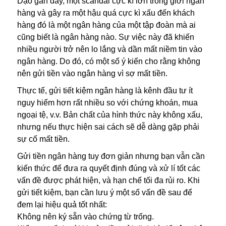
Dạo gần đây, một scandal cực kì lớn trong giới ngân
hàng và gây ra một hậu quá cực kì xấu đến khách
hàng đó là một ngân hàng của một tập đoàn mà ai
cũng biết là ngân hàng nào. Sự việc này đã khiến
nhiều người trở nên lo lắng và dần mất niềm tin vào
ngân hàng. Do đó, có một số ý kiến cho rằng không
nên gửi tiền vào ngân hàng vì sợ mất tiền.
Thực tế, gửi tiết kiệm ngân hàng là kênh đầu tư ít
nguy hiểm hơn rất nhiều so với chứng khoán, mua
ngoại tệ, v.v. Bản chất của hình thức này không xấu,
nhưng nếu thực hiện sai cách sẽ dễ dàng gặp phải
sự cố mất tiền.
Gửi tiền ngân hàng tuy đơn giản nhưng bạn vẫn cần
kiến thức để đưa ra quyết định đúng và xử lí tốt các
vấn đề được phát hiện, và hạn chế tối đa rủi ro. Khi
gửi tiết kiệm, bạn cần lưu ý một số vấn đề sau để
đem lại hiệu quả tốt nhất:
Không nên ký sẵn vào chứng từ trống.