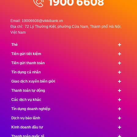
Email:
19006608@vikkibank.vn
Địa chỉ: 72 Lý Thường Kiệt, phường Cửa Nam, Thành phố Hà Nội,
Việt Nam
+
Thẻ
+
Tiền gửi tiết kiệm
+
Tiền gửi thanh toán
+
Tín dụng cá nhân
+
Giao dịch xuyên biên giới
+
Thanh toán tự động
+
Các dịch vụ khác
+
Tín dụng doanh nghiệp
+
Dịch vụ bảo lãnh
+
Kinh doanh đầu tư
+
Thanh toán quốc tế