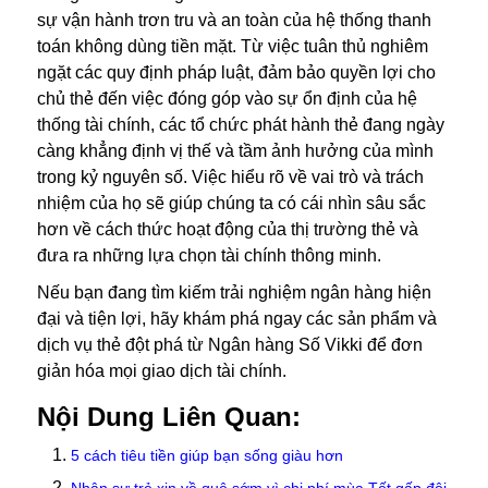
sự vận hành trơn tru và an toàn của hệ thống thanh
toán không dùng tiền mặt. Từ việc tuân thủ nghiêm
ngặt các quy định pháp luật, đảm bảo quyền lợi cho
chủ thẻ đến việc đóng góp vào sự ổn định của hệ
thống tài chính, các tổ chức phát hành thẻ đang ngày
càng khẳng định vị thế và tầm ảnh hưởng của mình
trong kỷ nguyên số. Việc hiểu rõ về vai trò và trách
nhiệm của họ sẽ giúp chúng ta có cái nhìn sâu sắc
hơn về cách thức hoạt động của thị trường thẻ và
đưa ra những lựa chọn tài chính thông minh.
Nếu bạn đang tìm kiếm trải nghiệm ngân hàng hiện
đại và tiện lợi, hãy khám phá ngay các sản phẩm và
dịch vụ thẻ đột phá từ Ngân hàng Số Vikki để đơn
giản hóa mọi giao dịch tài chính.
Nội Dung Liên Quan:
5 cách tiêu tiền giúp bạn sống giàu hơn
Nhân sự trẻ xin về quê sớm vì chi phí mùa Tết gấp đôi