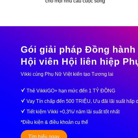
cho mọi nhu cầu cuộc sống
Gói giải pháp Đồng hành 
Hội viên Hội liên hiệp P
Vikki cùng Phụ Nữ Việt kiến tạo Tương lai
Thẻ VikkiGO+ hạn mức đến 1 TỶ ĐỒNG
Vay Tín chấp đến 500 TRIỆU, Ưu đãi lãi suất hấp 
Tiết kiệm Vikki +0,3%/ năm lãi suất tốt nhất
*Điều kiện & điều khoản cụ thể
Tìm hiểu ngay