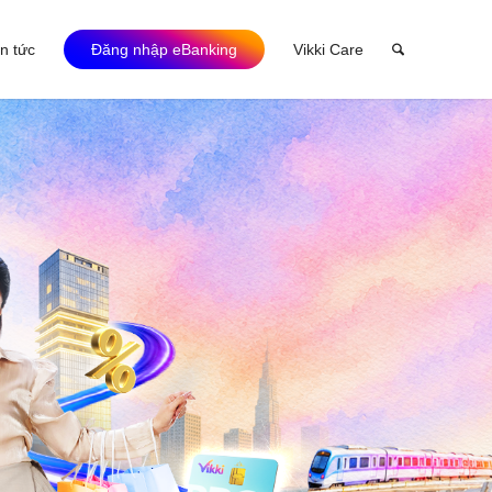
in tức
Đăng nhập eBanking
Vikki Care