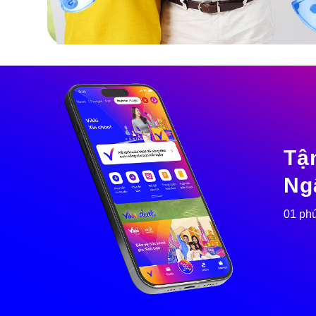
Tậ
Ng
01 phú