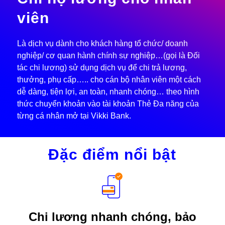
viên
Là dịch vụ dành cho khách hàng tổ chức/ doanh
nghiệp/ cơ quan hành chính sự nghiệp…(gọi là Đối
tác chi lương) sử dụng dịch vụ để chi trả lương,
thưởng, phụ cấp….. cho cán bộ nhân viên một cách
dễ dàng, tiện lợi, an toàn, nhanh chóng… theo hình
thức chuyển khoản vào tài khoản Thẻ Đa năng của
từng cá nhân mở tại Vikki Bank.
Đặc điểm nổi bật
Chi lương nhanh chóng, bảo