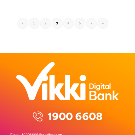
‹
1
2
3
4
5
›
»