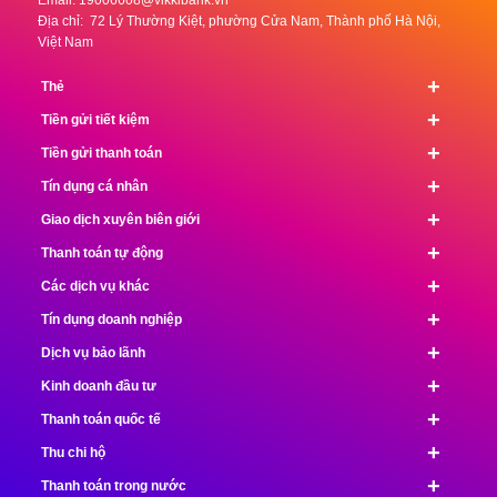
Email:
19006608@vikkibank.vn
Địa chỉ: 72 Lý Thường Kiệt, phường Cửa Nam, Thành phố Hà Nội,
Việt Nam
+
Thẻ
+
Tiền gửi tiết kiệm
+
Tiền gửi thanh toán
+
Tín dụng cá nhân
+
Giao dịch xuyên biên giới
+
Thanh toán tự động
+
Các dịch vụ khác
+
Tín dụng doanh nghiệp
+
Dịch vụ bảo lãnh
+
Kinh doanh đầu tư
+
Thanh toán quốc tế
+
Thu chi hộ
+
Thanh toán trong nước