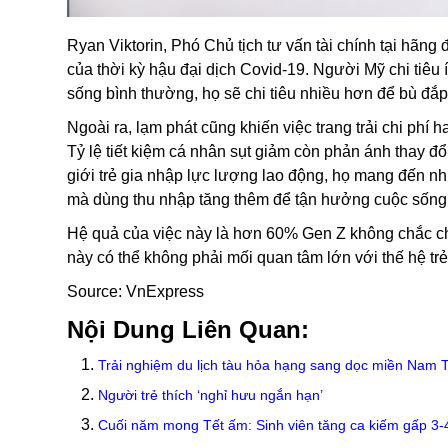
Ryan Viktorin, Phó Chủ tịch tư vấn tài chính tại hãng 
của thời kỳ hậu đại dịch Covid-19. Người Mỹ chi tiêu í
sống bình thường, họ sẽ chi tiêu nhiều hơn để bù đắp
Ngoài ra, lạm phát cũng khiến việc trang trải chi phí h
Tỷ lệ tiết kiệm cá nhân sụt giảm còn phản ánh thay đổ
giới trẻ gia nhập lực lượng lao động, họ mang đến nhữ
mà dùng thu nhập tăng thêm để tận hưởng cuộc sống, 
Hệ quả của việc này là hơn 60% Gen Z không chắc ch
này có thể không phải mối quan tâm lớn với thế hệ trẻ
Source: VnExpress
Nội Dung Liên Quan:
Trải nghiệm du lịch tàu hỏa hạng sang dọc miền Nam 
Người trẻ thích ‘nghỉ hưu ngắn hạn’
Cuối năm mong Tết ấm: Sinh viên tăng ca kiếm gấp 3-