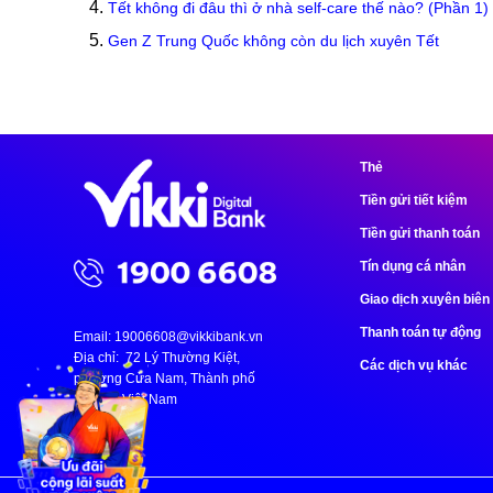
Tết không đi đâu thì ở nhà self-care thế nào? (Phần 1)
Gen Z Trung Quốc không còn du lịch xuyên Tết
Thẻ
Tiền gửi tiết kiệm
Tiền gửi thanh toán
Tín dụng cá nhân
Giao dịch xuyên biên 
Thanh toán tự động
Email:
19006608@vikkibank.vn
Địa chỉ: 72 Lý Thường Kiệt,
Các dịch vụ khác
phường Cửa Nam, Thành phố
Hà Nội, Việt Nam