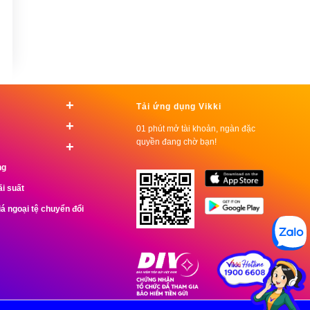
+
Tải ứng dụng Vikki
+
01 phút mở tài khoản, ngàn đặc
quyền đang chờ bạn!
+
ng
ãi suất
iá ngoại tệ chuyển đổi