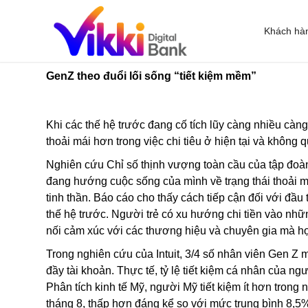
Khách hà
GenZ theo đuổi lối sống “tiết kiệm mềm”
Khi các thế hệ trước đang cố tích lũy càng nhiều càng 
thoải mái hơn trong việc chi tiêu ở hiện tại và không
Nghiên cứu Chỉ số thịnh vượng toàn cầu của tập đoàn t
đang hướng cuộc sống của mình về trạng thái thoải mái
tinh thần. Báo cáo cho thấy cách tiếp cận đối với đầ
thế hệ trước. Người trẻ có xu hướng chi tiền vào nh
nối cảm xúc với các thương hiệu và chuyên gia mà họ
Trong nghiên cứu của Intuit, 3/4 số nhân viên Gen Z
đầy tài khoản. Thực tế, tỷ lệ tiết kiệm cá nhân của
Phân tích kinh tế Mỹ, người Mỹ tiết kiệm ít hơn trong 
tháng 8, thấp hơn đáng kể so với mức trung bình 8,5