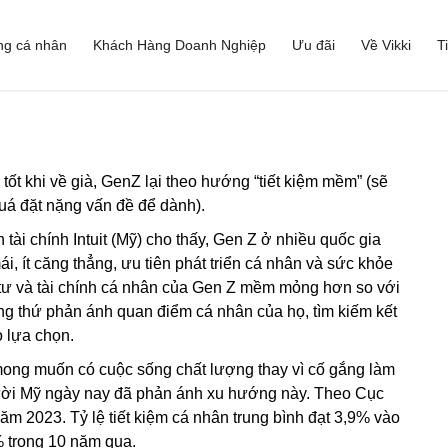
ng cá nhân
Khách Hàng Doanh Nghiệp
Ưu đãi
Về Vikki
T
tốt khi về già, GenZ lại theo hướng “tiết kiệm mềm” (sẽ
 quá đặt nặng vấn đề để dành).
ài chính Intuit (Mỹ) cho thấy, Gen Z ở nhiều quốc gia
, ít căng thẳng, ưu tiên phát triển cá nhân và sức khỏe
u tư và tài chính cá nhân của Gen Z mềm mỏng hơn so với
ững thứ phản ánh quan điểm cá nhân của họ, tìm kiếm kết
 lựa chọn.
 mong muốn có cuộc sống chất lượng thay vì cố gắng làm
 người Mỹ ngày nay đã phản ánh xu hướng này. Theo Cục
năm 2023. Tỷ lệ tiết kiệm cá nhân trung bình đạt 3,9% vào
% trong 10 năm qua.