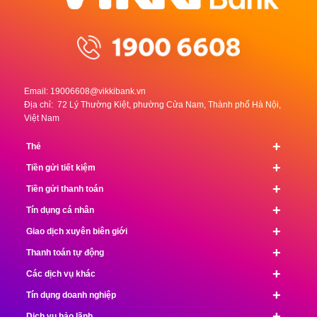
Email:
19006608@vikkibank.vn
Địa chỉ: 72 Lý Thường Kiệt, phường Cửa Nam, Thành phố Hà Nội,
Việt Nam
+
Thẻ
+
Tiền gửi tiết kiệm
+
Tiền gửi thanh toán
+
Tín dụng cá nhân
+
Giao dịch xuyên biên giới
+
Thanh toán tự động
+
Các dịch vụ khác
+
Tín dụng doanh nghiệp
+
Dịch vụ bảo lãnh