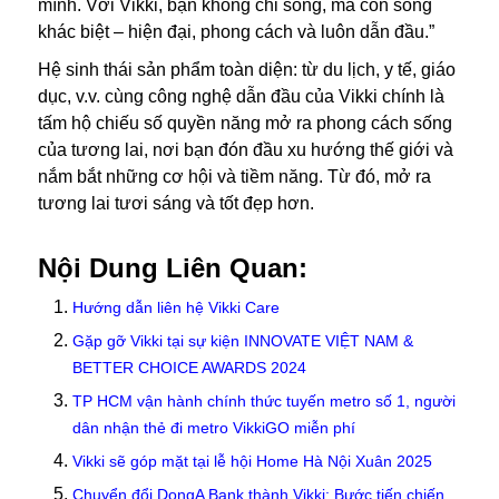
mình. Với Vikki, bạn không chỉ sống, mà còn sống
khác biệt – hiện đại, phong cách và luôn dẫn đầu.”
Hệ sinh thái sản phẩm toàn diện: từ du lịch, y tế, giáo
dục, v.v. cùng công nghệ dẫn đầu của Vikki chính là
tấm hộ chiếu số quyền năng mở ra phong cách sống
của tương lai, nơi bạn đón đầu xu hướng thế giới và
nắm bắt những cơ hội và tiềm năng. Từ đó, mở ra
tương lai tươi sáng và tốt đẹp hơn.
Nội Dung Liên Quan:
Hướng dẫn liên hệ Vikki Care
Gặp gỡ Vikki tại sự kiện INNOVATE VIỆT NAM &
BETTER CHOICE AWARDS 2024
TP HCM vận hành chính thức tuyến metro số 1, người
dân nhận thẻ đi metro VikkiGO miễn phí
Vikki sẽ góp mặt tại lễ hội Home Hà Nội Xuân 2025
Chuyển đổi DongA Bank thành Vikki: Bước tiến chiến