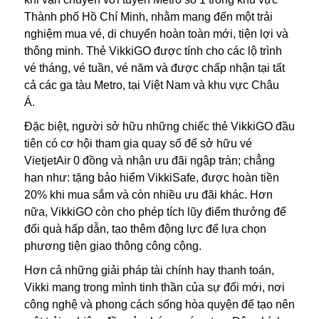
Thành phố Hồ Chí Minh, nhằm mang đến một trải
nghiệm mua vé, di chuyển hoàn toàn mới, tiện lợi và
thông minh. Thẻ VikkiGO được tính cho các lộ trình
vé tháng, vé tuần, vé năm và được chấp nhận tại tất
cả các ga tàu Metro, tại Việt Nam và khu vực Châu
Á.
Đặc biệt, người sở hữu những chiếc thẻ VikkiGO đầu
tiên có cơ hội tham gia quay số để sở hữu vé
VietjetAir 0 đồng và nhận ưu đãi ngập tràn; chẳng
hạn như: tặng bảo hiểm VikkiSafe, được hoàn tiền
20% khi mua sắm và còn nhiều ưu đãi khác. Hơn
nữa, VikkiGO còn cho phép tích lũy điểm thưởng để
đổi quà hấp dẫn, tạo thêm động lực để lựa chọn
phương tiện giao thông công cộng.
Hơn cả những giải pháp tài chính hay thanh toán,
Vikki mang trong mình tinh thần của sự đổi mới, nơi
công nghệ và phong cách sống hòa quyện để tạo nên