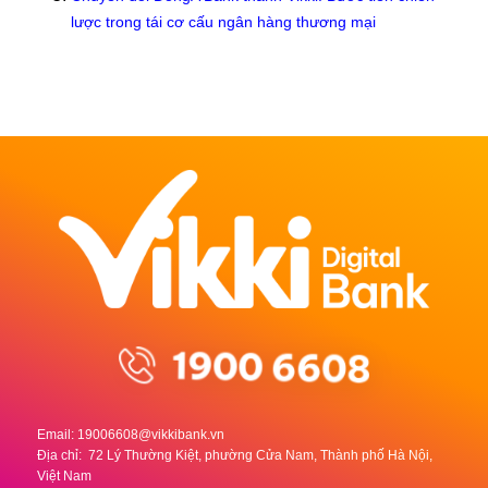
lược trong tái cơ cấu ngân hàng thương mại
Email:
19006608@vikkibank.vn
Địa chỉ: 72 Lý Thường Kiệt, phường Cửa Nam, Thành phố Hà Nội,
Việt Nam