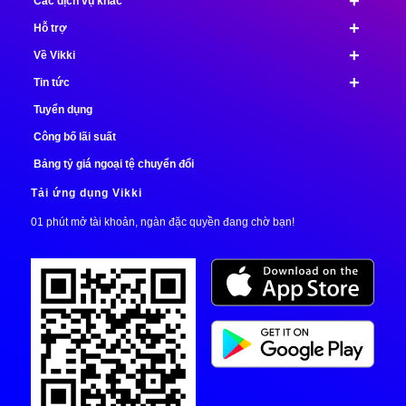
+
Các dịch vụ khác
+
Hỗ trợ
+
Về Vikki
+
Tin tức
Tuyển dụng
Công bố lãi suất
Bảng tỷ giá ngoại tệ chuyển đổi
Tải ứng dụng Vikki
01 phút mở tài khoản, ngàn đặc quyền đang chờ bạn!