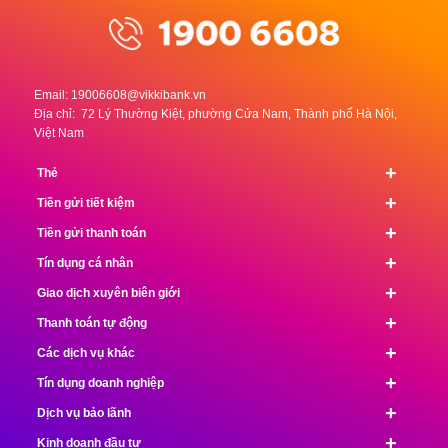
Email:
19006608@vikkibank.vn
Địa chỉ: 72 Lý Thường Kiệt, phường Cửa Nam, Thành phố Hà Nội,
Việt Nam
+
Thẻ
+
Tiền gửi tiết kiệm
+
Tiền gửi thanh toán
+
Tín dụng cá nhân
+
Giao dịch xuyên biên giới
+
Thanh toán tự động
+
Các dịch vụ khác
+
Tín dụng doanh nghiệp
+
Dịch vụ bảo lãnh
+
Kinh doanh đầu tư