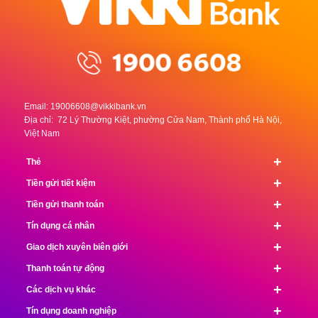
Email:
19006608@vikkibank.vn
Địa chỉ: 72 Lý Thường Kiệt, phường Cửa Nam, Thành phố Hà Nội,
Việt Nam
+
Thẻ
+
Tiền gửi tiết kiệm
+
Tiền gửi thanh toán
+
Tín dụng cá nhân
+
Giao dịch xuyên biên giới
+
Thanh toán tự động
+
Các dịch vụ khác
+
Tín dụng doanh nghiệp