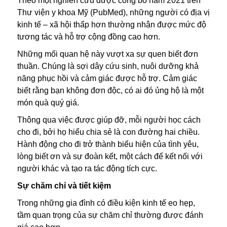
Theo một nghiên cứu được công bố năm 2021 trên
Thư viện y khoa Mỹ (PubMed), những người có địa vị
kinh tế – xã hội thấp hơn thường nhận được mức độ
tương tác và hỗ trợ cộng đồng cao hơn.
Những mối quan hệ này vượt xa sự quen biết đơn
thuần. Chúng là sợi dây cứu sinh, nuôi dưỡng khả
năng phục hồi và cảm giác được hỗ trợ. Cảm giác
biết rằng bạn không đơn độc, có ai đó ủng hộ là một
món quà quý giá.
Thông qua việc được giúp đỡ, mỗi người học cách
cho đi, bởi họ hiểu chia sẻ là con đường hai chiều.
Hành động cho đi trở thành biểu hiện của tình yêu,
lòng biết ơn và sự đoàn kết, một cách để kết nối với
người khác và tạo ra tác động tích cực.
Sự chăm chỉ và tiết kiệm
Trong những gia đình có điều kiện kinh tế eo hẹp,
tầm quan trọng của sự chăm chỉ thường được đánh