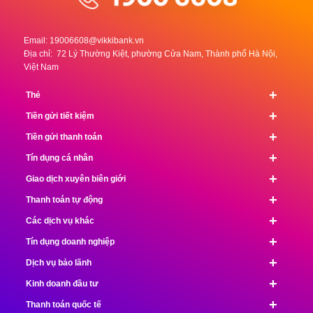
Email:
19006608@vikkibank.vn
Địa chỉ: 72 Lý Thường Kiệt, phường Cửa Nam, Thành phố Hà Nội,
Việt Nam
+
Thẻ
+
Tiền gửi tiết kiệm
+
Tiền gửi thanh toán
+
Tín dụng cá nhân
+
Giao dịch xuyên biên giới
+
Thanh toán tự động
+
Các dịch vụ khác
+
Tín dụng doanh nghiệp
+
Dịch vụ bảo lãnh
+
Kinh doanh đầu tư
+
Thanh toán quốc tế