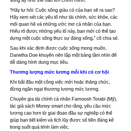
sống ấy như thế nào với chính mình.
“Hãy tự hỏi: Cuộc sống giàu có của bạn sẽ ra sao?
Hãy xem xét các yếu tố như tài chính, sức khỏe, các
mối quan hệ và những ước mơ cá nhân của bạn.
Hiểu rõ được những yếu tố này, bạn mới có thể tạo
dựng một cuộc sống thực sự đáng sống,” cô chia sẻ.
Sau khi xác định được cuộc sống mong muốn,
Danetha Doe khuyên nên lập một bảng tầm nhìn để
dễ dàng hình dung mục tiêu.
Thương lượng mức lương mỗi khi có cơ hội
Khi bắt đầu một công việc mới hoặc thăng chức,
đừng ngần ngại thương lượng mức lương.
Chuyên gia tài chính cá nhân Farnoosh Torabi (Mỹ),
tác giả sách
Money smart
cho rằng, yêu cầu mức
lương cao hơn từ giai đoạn đầu sự nghiệp có thể
giúp bạn tiết kiệm và tích lũy được số tiền đáng kể
trong suốt quá trình làm việc.