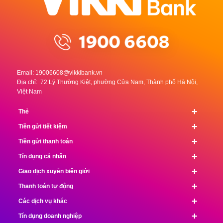
Email:
19006608@vikkibank.vn
Địa chỉ: 72 Lý Thường Kiệt, phường Cửa Nam, Thành phố Hà Nội,
Việt Nam
+
Thẻ
+
Tiền gửi tiết kiệm
+
Tiền gửi thanh toán
+
Tín dụng cá nhân
+
Giao dịch xuyên biên giới
+
Thanh toán tự động
+
Các dịch vụ khác
+
Tín dụng doanh nghiệp