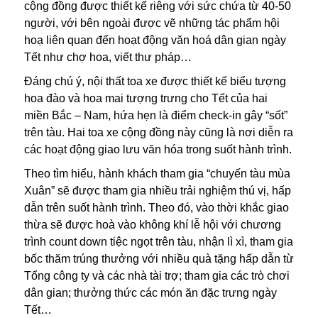
cộng đồng được thiết kế riêng với sức chứa từ 40-50
người, với bên ngoài được vẽ những tác phẩm hội
hoạ liên quan đến hoạt động văn hoá dân gian ngày
Tết như chợ hoa, viết thư pháp…
Đáng chú ý, nội thất toa xe được thiết kế biểu tượng
hoa đào và hoa mai tượng trưng cho Tết của hai
miền Bắc – Nam, hứa hẹn là điểm check-in gây “sốt”
trên tàu. Hai toa xe cộng đồng này cũng là nơi diễn ra
các hoạt động giao lưu văn hóa trong suốt hành trình.
Theo tìm hiểu, hành khách tham gia “chuyến tàu mùa
Xuân” sẽ được tham gia nhiều trải nghiệm thú vị, hấp
dẫn trên suốt hành trình. Theo đó, vào thời khắc giao
thừa sẽ được hoà vào không khí lễ hội với chương
trình count down tiệc ngọt trên tàu, nhận lì xì, tham gia
bốc thăm trúng thưởng với nhiều quà tặng hấp dẫn từ
Tổng công ty và các nhà tài trợ; tham gia các trò chơi
dân gian; thưởng thức các món ăn đặc trưng ngày
Tết…