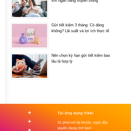
với ngân hàng truyền thống
Gửi tiết kiệm 3 tháng: Có đáng
không? Lãi suất và lợi ích thực tế
Nên chọn kỳ hạn gửi tiết kiệm bao
lâu là hợp lý
+
Tải ứng dụng Vikki
+
01 phút mở tài khoản, ngàn đặc
quyền đang chờ bạn!
+