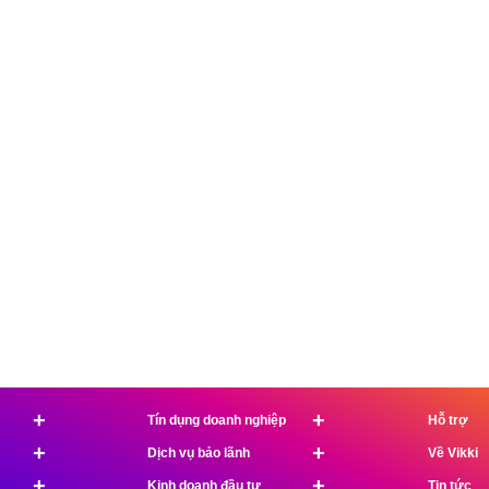
+
+
Tín dụng doanh nghiệp
Hỗ trợ
+
+
Dịch vụ bảo lãnh
Về Vikki
+
+
Kinh doanh đầu tư
Tin tức