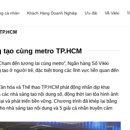
ng cá nhân
Khách Hàng Doanh Nghiệp
Ưu đãi
Về Vikki
T
o TP.HCM
g tạo cùng metro TP.HCM
“Chạm đến tương lai cùng metro”, Ngân hàng Số Vikki
ạo ở người trẻ, đặc biệt trong các lĩnh vực liên quan đến
ăn hóa và Thể thao TP.HCM
phát động nhân dịp khai
 các nhà sáng tạo nội dung số, đồng thời lan tỏa hình ảnh
ại và phát triển bền vững.
Chương trình
đ
ã khép lại bằng
h cho nhà sáng tạo nội dung và 5 giải cá nhân truyền cảm