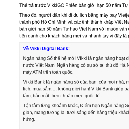
Thẻ trả trước
VikkiGO Phiên bản giới hạn 50 năm Tự
Theo đó, người dân khi đi du lịch bằng máy bay Vietjet
thành phố Hồ Chí Minh và các tỉnh thành khắp Việt N
bản giới hạn 50 năm
Tự hào Việt Nam với muôn vàn ư
tiên dành cho khách hàng mới và nhanh tay vì đây là 
Về Vikki Digital Bank:
Ngân hàng Số thế hệ mới Vikki là ngân hàng hoạt
nước Việt Nam. Ngân hàng có trụ sở tại thủ đô Hà 
máy ATM trên toàn quốc.
Vikki Bank là ngân hàng số của bạn, của mọi nhà, mở
lịch, mua sắm,… không giới hạn! Vikki Bank giúp bạn 
tâm, bảo mật theo chuẩn mực quốc tế.
Tận tâm từng khoảnh khắc, Điểm hẹn Ngân hàng Số Vi
gian, mang tương lai tươi sáng đến hàng triệu khá
hứng.