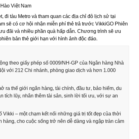
 Hào Việt Nam
, đi tàu Metro và tham quan các địa chỉ đỏ lịch sử tại
am sẽ có cơ hội nhận miễn phí thẻ trả trước VikkiGO
Phiên
u đãi và nhiều phần quà hấp dẫn. Chương trình sẽ ưu
phiên bản thẻ giới hạn với hình ảnh độc đáo.
 động theo giấy phép số 0009/NH-GP của Ngân hàng Nhà
Nội với 212 Chi nhánh, phòng giao dịch và hơn 1.000
 ra thế giới ngân hàng, tài chính, đầu tư, bảo hiểm, du
tích lũy, nhân thêm tài sản, sinh lời tối ưu, với sự an
kki – một chạm kết nối những giá trị tốt đẹp của thời
ch hàng, cho cuộc sống trở nên dễ dàng và ngập tràn cảm