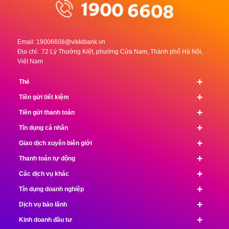
Email:
19006608@vikkibank.vn
Địa chỉ: 72 Lý Thường Kiệt, phường Cửa Nam, Thành phố Hà Nội,
Việt Nam
+
Thẻ
+
Tiền gửi tiết kiệm
+
Tiền gửi thanh toán
+
Tín dụng cá nhân
+
Giao dịch xuyên biên giới
+
Thanh toán tự động
+
Các dịch vụ khác
+
Tín dụng doanh nghiệp
+
Dịch vụ bảo lãnh
+
Kinh doanh đầu tư