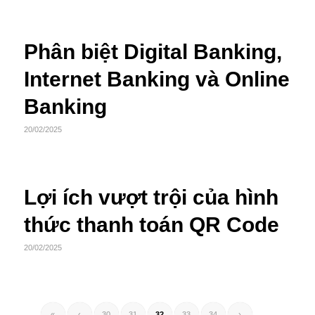
Phân biệt Digital Banking,
Internet Banking và Online
Banking
20/02/2025
Lợi ích vượt trội của hình
thức thanh toán QR Code
20/02/2025
«
‹
30
31
32
33
34
›