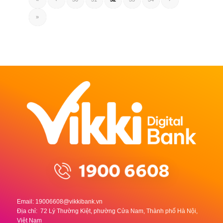
»
Email:
19006608@vikkibank.vn
Địa chỉ: 72 Lý Thường Kiệt, phường Cửa Nam, Thành phố Hà Nội,
Việt Nam