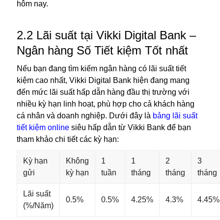
hôm nay.
2.2 Lãi suất tại Vikki Digital Bank –
Ngân hàng Số Tiết kiệm Tốt nhất
Nếu bạn đang tìm kiếm ngân hàng có lãi suất tiết
kiệm cao nhất, Vikki Digital Bank hiện đang mang
đến mức lãi suất hấp dẫn hàng đầu thị trường với
nhiều kỳ hạn linh hoạt, phù hợp cho cả khách hàng
cá nhân và doanh nghiệp. Dưới đây là
bảng lãi suất
tiết kiệm online
siêu hấp dẫn từ Vikki Bank để bạn
tham khảo chi tiết các kỳ hạn:
Kỳ hạn
Không
1
1
2
3
gửi
kỳ hạn
tuần
tháng
tháng
tháng
Lãi suất
0.5%
0.5%
4.25%
4.3%
4.45%
(%/Năm)