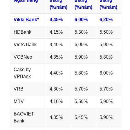
Ngân hàng
tháng
tháng
tháng
(%/năm)
(%/năm)
(%/năm)
Vikki Bank*
4,45%
6.00%
6,20%
HDBank
4,15%
5,30%
5,50%
VietA Bank
4,40%
6,00%
5,90%
VCBNeo
4,35%
5,90%
5,80%
Cake by
4,40%
5,80%
6,00%
VPBank
VRB
4,30%
5,70%
5,70%
MBV
4,10%
5,50%
5,90%
BAOVIET
4,35%
5,45%
5,90%
Bank