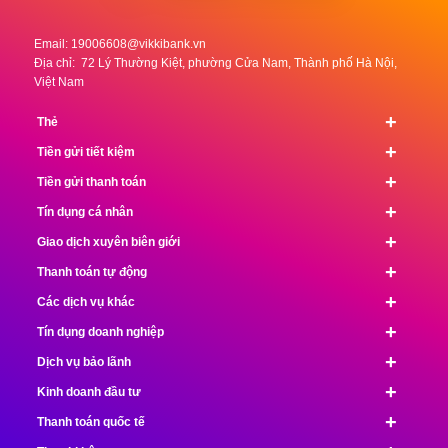
Email:
19006608@vikkibank.vn
Địa chỉ: 72 Lý Thường Kiệt, phường Cửa Nam, Thành phố Hà Nội,
Việt Nam
+
Thẻ
+
Tiền gửi tiết kiệm
+
Tiền gửi thanh toán
+
Tín dụng cá nhân
+
Giao dịch xuyên biên giới
+
Thanh toán tự động
+
Các dịch vụ khác
+
Tín dụng doanh nghiệp
+
Dịch vụ bảo lãnh
+
Kinh doanh đầu tư
+
Thanh toán quốc tế