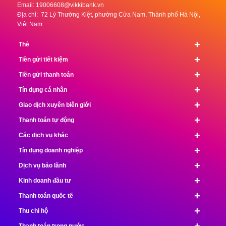
Email:
19006608@vikkibank.vn
Địa chỉ: 72 Lý Thường Kiệt, phường Cửa Nam, Thành phố Hà Nội,
Việt Nam
+
Thẻ
+
Tiền gửi tiết kiệm
+
Tiền gửi thanh toán
+
Tín dụng cá nhân
+
Giao dịch xuyên biên giới
+
Thanh toán tự động
+
Các dịch vụ khác
+
Tín dụng doanh nghiệp
+
Dịch vụ bảo lãnh
+
Kinh doanh đầu tư
+
Thanh toán quốc tế
+
Thu chi hộ
+
Thanh toán trong nước