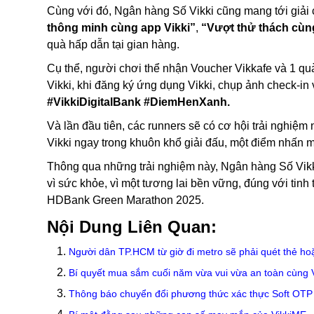
Cùng với đó, Ngân hàng Số Vikki cũng mang tới giải 
thông minh cùng app Vikki”
,
“Vượt thử thách cùn
quà hấp dẫn tại gian hàng.
Cụ thể, người chơi thể nhận Voucher Vikkafe và 1 quà
Vikki, khi đăng ký ứng dụng Vikki, chụp ảnh check-in
#VikkiDigitalBank #DiemHenXanh.
Và lần đầu tiên, các runners sẽ có cơ hội trải nghiệm
Vikki ngay trong khuôn khổ giải đấu, một điểm nhấn 
Thông qua những trải nghiệm này, Ngân hàng Số Vikki
vì sức khỏe, vì một tương lai bền vững, đúng với tinh
HDBank Green Marathon 2025.
Nội Dung Liên Quan:
Người dân TP.HCM từ giờ đi metro sẽ phải quét thẻ h
Bí quyết mua sắm cuối năm vừa vui vừa an toàn cùng V
Thông báo chuyển đổi phương thức xác thực Soft OTP