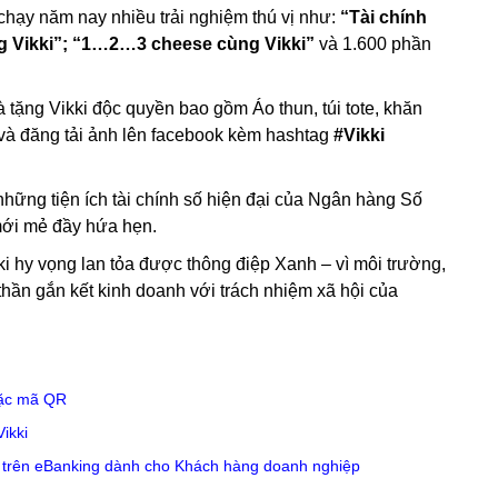
chạy năm nay nhiều trải nghiệm thú vị như:
“Tài chính
g Vikki”; “1…2…3 cheese cùng Vikki”
và 1.600 phần
 tặng Vikki độc quyền bao gồm Áo thun, túi tote, khăn
 và đăng tải ảnh lên facebook kèm hashtag
#Vikki
 những tiện ích tài chính số hiện đại của Ngân hàng Số
mới mẻ đầy hứa hẹn.
 hy vọng lan tỏa được thông điệp Xanh – vì môi trường,
 thần gắn kết kinh doanh với trách nhiệm xã hội của
oặc mã QR
ikki
 trên eBanking dành cho Khách hàng doanh nghiệp