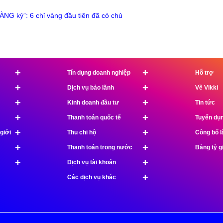
ÀNG ký”: 6 chỉ vàng đầu tiên đã có chủ
+
+
Tín dụng doanh nghiệp
Hỗ trợ
+
+
Dịch vụ bảo lãnh
Về Vikki
+
+
Kinh doanh đầu tư
Tin tức
+
+
Thanh toán quốc tế
Tuyển dụ
+
+
giới
Thu chi hộ
Công bố l
+
+
Thanh toán trong nước
Bảng tỷ g
+
+
Dịch vụ tài khoản
+
Các dịch vụ khác