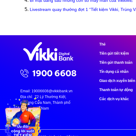
Bí mật đằng sau những con số may mắn của VikkiME
Livestream quay thưởng đợt 1 “Tiết kiệm Vikki, Trúng V
Thẻ
Tiền gửi tiết kiệm
Tiền gửi thanh toán
Tín dụng cá nhân
Giao dịch xuyên biên 
Thanh toán tự động
Email:
19006608@vikkibank.vn
Địa chỉ: 72 Lý Thường Kiệt,
Các dịch vụ khác
phường Cửa Nam, Thành phố
Hà Nội, Việt Nam