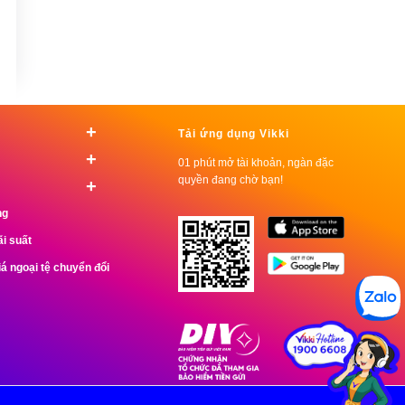
+
Tải ứng dụng Vikki
+
01 phút mở tài khoản, ngàn đặc
quyền đang chờ bạn!
+
ng
ãi suất
iá ngoại tệ chuyển đổi