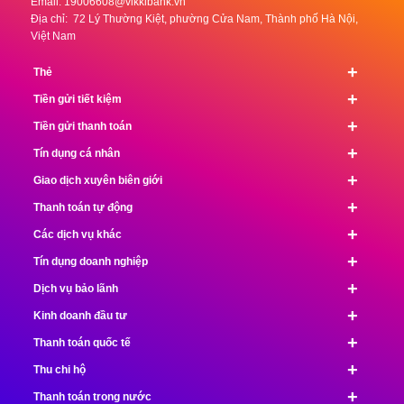
Email:
19006608@vikkibank.vn
Địa chỉ: 72 Lý Thường Kiệt, phường Cửa Nam, Thành phố Hà Nội,
Việt Nam
+
Thẻ
+
Tiền gửi tiết kiệm
+
Tiền gửi thanh toán
+
Tín dụng cá nhân
+
Giao dịch xuyên biên giới
+
Thanh toán tự động
+
Các dịch vụ khác
+
Tín dụng doanh nghiệp
+
Dịch vụ bảo lãnh
+
Kinh doanh đầu tư
+
Thanh toán quốc tế
+
Thu chi hộ
+
Thanh toán trong nước