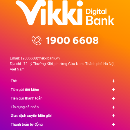
Email:
19006608@vikkibank.vn
Địa chỉ: 72 Lý Thường Kiệt, phường Cửa Nam, Thành phố Hà Nội,
Việt Nam
+
Thẻ
+
Tiền gửi tiết kiệm
+
Tiền gửi thanh toán
+
Tín dụng cá nhân
+
Giao dịch xuyên biên giới
+
Thanh toán tự động