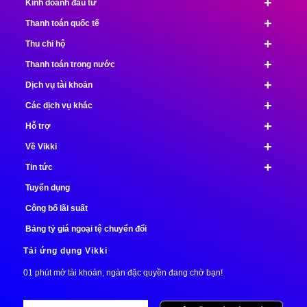
+
Kinh doanh đầu tư
+
Thanh toán quốc tế
+
Thu chi hộ
+
Thanh toán trong nước
+
Dịch vụ tài khoản
+
Các dịch vụ khác
+
Hỗ trợ
+
Về Vikki
+
Tin tức
Tuyển dụng
Công bố lãi suất
Bảng tỷ giá ngoại tệ chuyển đổi
Tải ứng dụng Vikki
01 phút mở tài khoản, ngàn đặc quyền đang chờ bạn!