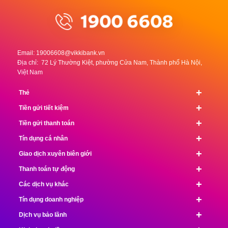
Email:
19006608@vikkibank.vn
Địa chỉ: 72 Lý Thường Kiệt, phường Cửa Nam, Thành phố Hà Nội,
Việt Nam
+
Thẻ
+
Tiền gửi tiết kiệm
+
Tiền gửi thanh toán
+
Tín dụng cá nhân
+
Giao dịch xuyên biên giới
+
Thanh toán tự động
+
Các dịch vụ khác
+
Tín dụng doanh nghiệp
+
Dịch vụ bảo lãnh