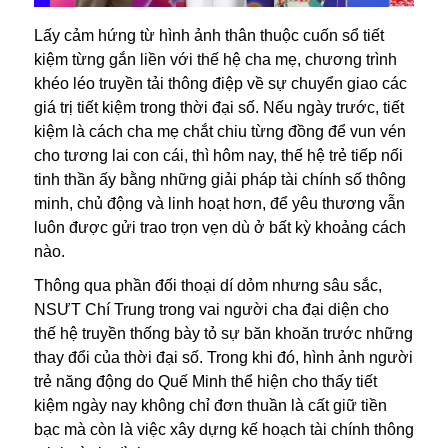
Lấy cảm hứng từ hình ảnh thân thuộc cuốn sổ tiết
kiệm từng gắn liền với thế hệ cha mẹ, chương trình
khéo léo truyền tải thông điệp về sự chuyển giao các
giá trị tiết kiệm trong thời đại số. Nếu ngày trước, tiết
kiệm là cách cha mẹ chắt chiu từng đồng để vun vén
cho tương lai con cái, thì hôm nay, thế hệ trẻ tiếp nối
tinh thần ấy bằng những giải pháp tài chính số thông
minh, chủ động và linh hoạt hơn, để yêu thương vẫn
luôn được gửi trao trọn vẹn dù ở bất kỳ khoảng cách
nào.
Thông qua phần đối thoại dí dỏm nhưng sâu sắc,
NSƯT Chí Trung trong vai người cha đại diện cho
thế hệ truyền thống bày tỏ sự băn khoăn trước những
thay đổi của thời đại số. Trong khi đó, hình ảnh người
trẻ năng động do Quế Minh thể hiện cho thấy tiết
kiệm ngày nay không chỉ đơn thuần là cất giữ tiền
bạc mà còn là việc xây dựng kế hoạch tài chính thông