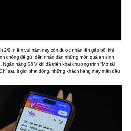
 2/9, niềm vui năm nay còn được nhân lên gấp bội khi
hanh chóng để gửi đến nhân dân những món quà an sinh
 Ngân hàng Số Vikki đã triển khai chương trình “Mở tài
Chỉ sau ít giờ phát động, những khách hàng may mắn đầu