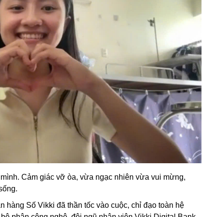
ai mình. Cảm giác vỡ òa, vừa ngạc nhiên vừa vui mừng,
sống.
 hàng Số Vikki đã thần tốc vào cuộc, chỉ đạo toàn hệ
n bộ phận công nghệ, đội ngũ nhân viên Vikki Digital Bank