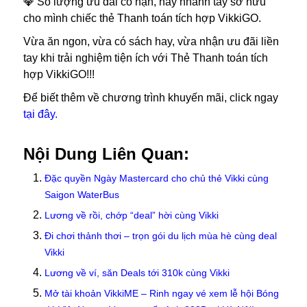
💎 Số lượng ưu đãi có hạn, hãy nhanh tay sở hữu
cho mình chiếc thẻ Thanh toán tích hợp VikkiGO.
Vừa ăn ngon, vừa có sách hay, vừa nhận ưu đãi liền
tay khi trải nghiệm tiện ích với Thẻ Thanh toán tích
hợp VikkiGO!!!
Để biết thêm về chương trình khuyến mãi, click ngay
tại đây.
Nội Dung Liên Quan:
Đặc quyền Ngày Mastercard cho chủ thẻ Vikki cùng
Saigon WaterBus
Lương về rồi, chớp “deal” hời cùng Vikki
Đi chơi thảnh thơi – trọn gói du lịch mùa hè cùng deal
Vikki
Lương về ví, săn Deals tới 310k cùng Vikki
Mở tài khoản VikkiME – Rinh ngay vé xem lễ hội Bóng