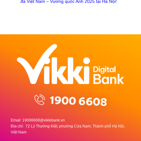
đá Việt Nam – Vương quốc Anh 2025 tại Hà Nội!
Email:
19006608@vikkibank.vn
Địa chỉ: 72 Lý Thường Kiệt, phường Cửa Nam, Thành phố Hà Nội,
Việt Nam