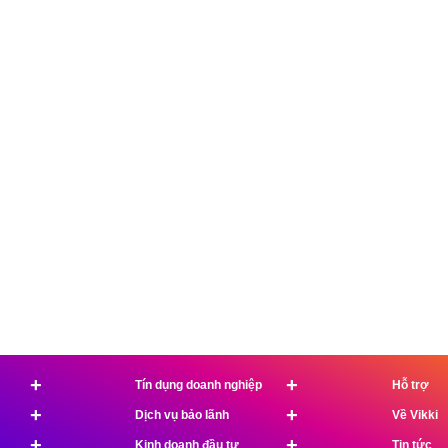
+
+
Tín dụng doanh nghiệp
Hỗ trợ
+
+
Dịch vụ bảo lãnh
Về Vikki
+
+
Kinh doanh đầu tư
Tin tức