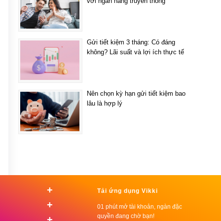
với ngân hàng truyền thống
Gửi tiết kiệm 3 tháng: Có đáng
không? Lãi suất và lợi ích thực tế
Nên chọn kỳ hạn gửi tiết kiệm bao
lâu là hợp lý
+
Tải ứng dụng Vikki
+
01 phút mở tài khoản, ngàn đặc
quyền đang chờ bạn!
+