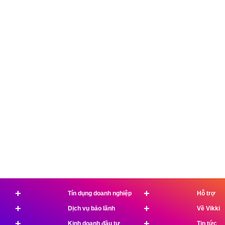
+
+
Tín dụng doanh nghiệp
Hỗ trợ
+
+
Dịch vụ bảo lãnh
Về Vikki
+
+
Kinh doanh đầu tư
Tin tức