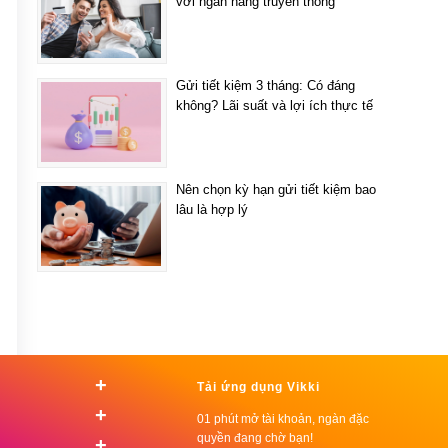
với ngân hàng truyền thống
Gửi tiết kiệm 3 tháng: Có đáng
không? Lãi suất và lợi ích thực tế
Nên chọn kỳ hạn gửi tiết kiệm bao
lâu là hợp lý
+
Tải ứng dụng Vikki
+
01 phút mở tài khoản, ngàn đặc
quyền đang chờ bạn!
+