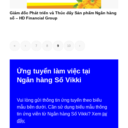
Giám đốc Phát triển và Thúc đẩy Sản phẩm Ngân hàng
số – HD Financial Group
«
‹
7
8
9
10
›
Ứng tuyển làm việc tại
Ngân hàng Số Vikki
Vui lòng gửi thông tin ứng tuyển theo biểu
mẫu bên dưới. Cần sử dụng biểu mẫu thông
tin ứng viên từ Ngân hàng Số Vikki? Xem
tại
đây.