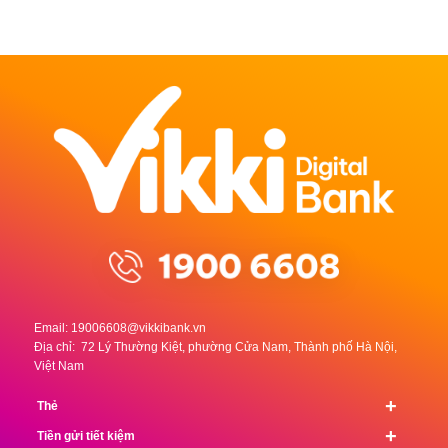
t
Email:
19006608@vikkibank.vn
Địa chỉ: 72 Lý Thường Kiệt, phường Cửa Nam, Thành phố Hà Nội,
Việt Nam
+
Thẻ
+
Tiền gửi tiết kiệm