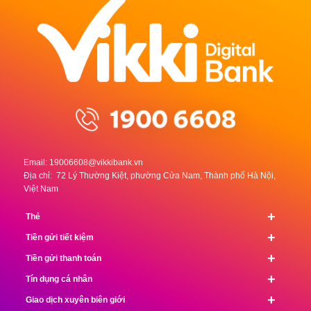
Email:
19006608@vikkibank.vn
Địa chỉ: 72 Lý Thường Kiệt, phường Cửa Nam, Thành phố Hà Nội,
Việt Nam
+
Thẻ
+
Tiền gửi tiết kiệm
+
Tiền gửi thanh toán
+
Tín dụng cá nhân
+
Giao dịch xuyên biên giới