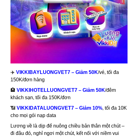
✈️
VIKKIBAYLUONGVET7 – Giảm 50K
/vé, tối đa
150K/đơn hàng
🏨
VIKKIHOTELLUONGVET7 – Giảm 50K
/đêm
khách sạn, tối đa 150K/đơn
📶
VIKKIDATALUONGVET7 – Giảm 10%
, tối đa 10K
cho mọi gói nạp data
Lương về là dịp để nuông chiều bản thân một chút –
đi đâu đó, nghỉ ngơi một chút, kết nối với niềm vui