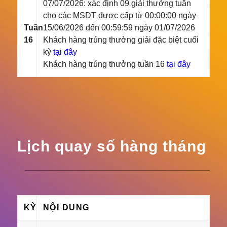
07/07/2026: xác định 09 giải thưởng tuần
cho các MSDT được cấp từ 00:00:00 ngày
Tuần
15/06/2026 đến 00:59:59 ngày 01/07/2026
16
Khách hàng trúng thưởng giải đặc biệt cuối
kỳ
tại đây
Khách hàng trúng thưởng tuần 16
tại đây
Lịch quay số hàng tháng
KỲ
NỘI DUNG