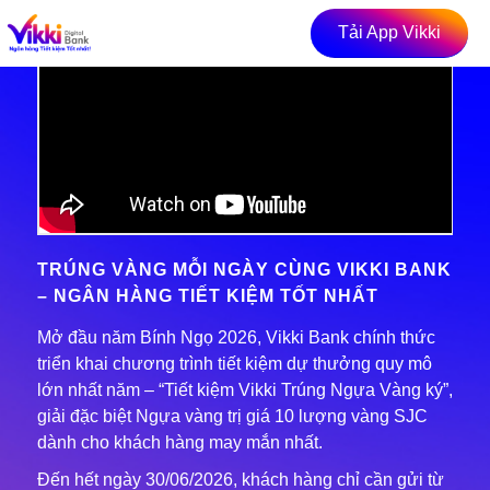
Tải App Vikki
TRÚNG VÀNG MỖI NGÀY CÙNG VIKKI BANK
– NGÂN HÀNG TIẾT KIỆM TỐT NHẤT
Mở đầu năm Bính Ngọ 2026, Vikki Bank chính thức
triển khai chương trình tiết kiệm dự thưởng quy mô
lớn nhất năm – “Tiết kiệm Vikki Trúng Ngựa Vàng ký”,
giải đặc biệt Ngựa vàng trị giá 10 lượng vàng SJC
dành cho khách hàng may mắn nhất.
Đến hết ngày 30/06/2026, khách hàng chỉ cần gửi từ