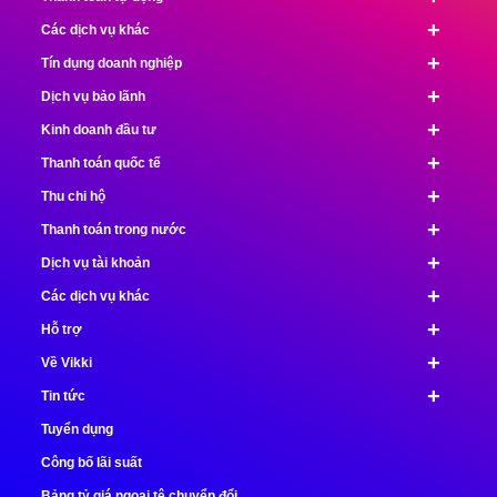
+
Các dịch vụ khác
+
Tín dụng doanh nghiệp
+
Dịch vụ bảo lãnh
+
Kinh doanh đầu tư
+
Thanh toán quốc tế
+
Thu chi hộ
+
Thanh toán trong nước
+
Dịch vụ tài khoản
+
Các dịch vụ khác
+
Hỗ trợ
+
Về Vikki
+
Tin tức
Tuyển dụng
Công bố lãi suất
Bảng tỷ giá ngoại tệ chuyển đổi