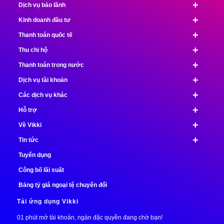
+
Dịch vụ bảo lãnh
+
Kinh doanh đầu tư
+
Thanh toán quốc tế
+
Thu chi hộ
+
Thanh toán trong nước
+
Dịch vụ tài khoản
+
Các dịch vụ khác
+
Hỗ trợ
+
Về Vikki
+
Tin tức
Tuyển dụng
Công bố lãi suất
Bảng tỷ giá ngoại tệ chuyển đổi
Tải ứng dụng Vikki
01 phút mở tài khoản, ngàn đặc quyền đang chờ bạn!