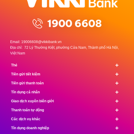
Email:
19006608@vikkibank.vn
Địa chỉ: 72 Lý Thường Kiệt, phường Cửa Nam, Thành phố Hà Nội,
Việt Nam
+
Thẻ
+
Tiền gửi tiết kiệm
+
Tiền gửi thanh toán
+
Tín dụng cá nhân
+
Giao dịch xuyên biên giới
+
Thanh toán tự động
+
Các dịch vụ khác
+
Tín dụng doanh nghiệp