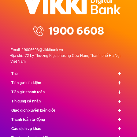
Email:
19006608@vikkibank.vn
Địa chỉ: 72 Lý Thường Kiệt, phường Cửa Nam, Thành phố Hà Nội,
Việt Nam
+
Thẻ
+
Tiền gửi tiết kiệm
+
Tiền gửi thanh toán
+
Tín dụng cá nhân
+
Giao dịch xuyên biên giới
+
Thanh toán tự động
+
Các dịch vụ khác