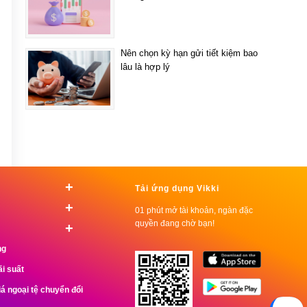
Nên chọn kỳ hạn gửi tiết kiệm bao
lâu là hợp lý
+
Tải ứng dụng Vikki
+
01 phút mở tài khoản, ngàn đặc
quyền đang chờ bạn!
+
ng
ãi suất
iá ngoại tệ chuyển đổi