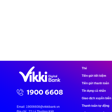
Thẻ
Tiền gửi tiết kiệm
Tiền gửi thanh toán
Tín dụng cá nhân
Giao dịch xuyên biên 
Thanh toán tự động
Email:
19006608@vikkibank.vn
Địa chỉ: 72 Lý Thường Kiệt,