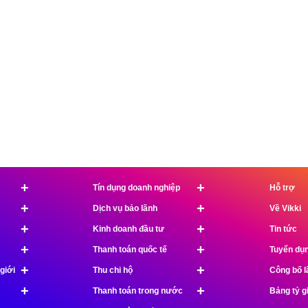
+
+
Tín dụng doanh nghiệp
Hỗ trợ
+
+
Dịch vụ bảo lãnh
Về Vikki
+
+
Kinh doanh đầu tư
Tin tức
+
+
Thanh toán quốc tế
Tuyển dụ
+
+
giới
Thu chi hộ
Công bố l
+
+
Thanh toán trong nước
Bảng tỷ g