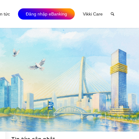
in tức
Đăng nhập eBanking
Vikki Care