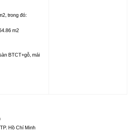
 m
2
, trong đó:
 64.86 m
2
, sàn BTCT+gỗ, mái
h
 TP. Hồ Chí Minh