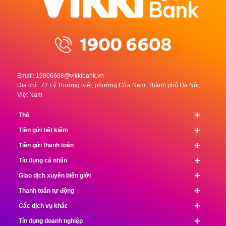
Email:
19006608@vikkibank.vn
Địa chỉ: 72 Lý Thường Kiệt, phường Cửa Nam, Thành phố Hà Nội,
Việt Nam
+
Thẻ
+
Tiền gửi tiết kiệm
+
Tiền gửi thanh toán
+
Tín dụng cá nhân
+
Giao dịch xuyên biên giới
+
Thanh toán tự động
+
Các dịch vụ khác
+
Tín dụng doanh nghiệp