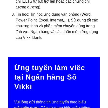
chỉ IELTS từ 6.0 trở lên hoặc các chứng chỉ
tương đương)
Tin học: Tin học ứng dụng văn phòng (Word,
Power Point, Excel, Internet,…). Sử dụng tốt các
chương trình và phần mềm chuyên dùng trong
lĩnh vực Ngân hàng và các phần mềm ứng dụng
của Vikki Bank.
Ứng tuyển làm việc
tại Ngân hàng Số
Vikki
t
Vui lòng gửi thông tin ứng tuyển theo biểu
h
mẫu bên dưới. Cần sử dụng biểu mẫu thông