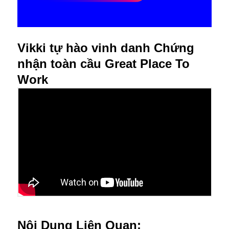
g
Vikki tự hào vinh danh Chứng
nhận toàn cầu Great Place To
Work
Nội Dung Liên Quan: