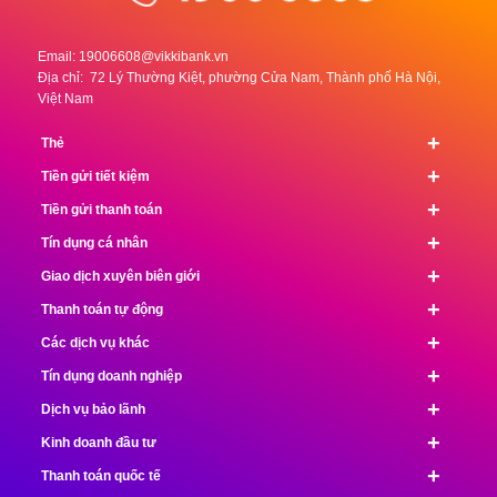
Email:
19006608@vikkibank.vn
Địa chỉ: 72 Lý Thường Kiệt, phường Cửa Nam, Thành phố Hà Nội,
Việt Nam
+
Thẻ
+
Tiền gửi tiết kiệm
+
Tiền gửi thanh toán
+
Tín dụng cá nhân
+
Giao dịch xuyên biên giới
+
Thanh toán tự động
+
Các dịch vụ khác
+
Tín dụng doanh nghiệp
+
Dịch vụ bảo lãnh
+
Kinh doanh đầu tư
+
Thanh toán quốc tế