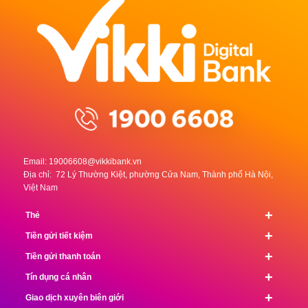
Email:
19006608@vikkibank.vn
Địa chỉ: 72 Lý Thường Kiệt, phường Cửa Nam, Thành phố Hà Nội,
Việt Nam
+
Thẻ
+
Tiền gửi tiết kiệm
+
Tiền gửi thanh toán
+
Tín dụng cá nhân
+
Giao dịch xuyên biên giới