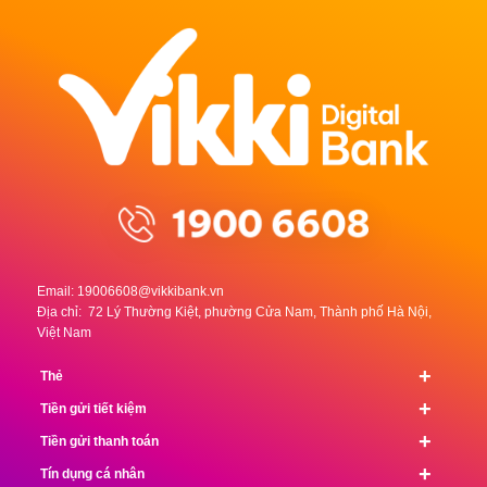
Email:
19006608@vikkibank.vn
Địa chỉ: 72 Lý Thường Kiệt, phường Cửa Nam, Thành phố Hà Nội,
Việt Nam
+
Thẻ
+
Tiền gửi tiết kiệm
+
Tiền gửi thanh toán
+
Tín dụng cá nhân