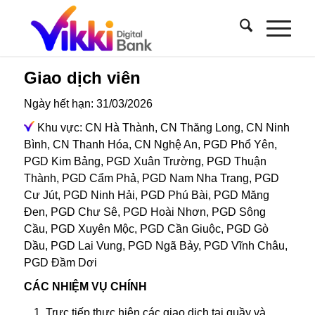
Giao dịch viên
Ngày hết hạn: 31/03/2026
Khu vực: CN Hà Thành, CN Thăng Long, CN Ninh
Bình, CN Thanh Hóa, CN Nghệ An, PGD Phổ Yên,
PGD Kim Bảng, PGD Xuân Trường, PGD Thuận
Thành, PGD Cẩm Phả, PGD Nam Nha Trang, PGD
Cư Jút, PGD Ninh Hải, PGD Phú Bài, PGD Măng
Đen, PGD Chư Sê, PGD Hoài Nhơn, PGD Sông
Cầu, PGD Xuyên Mộc, PGD Cần Giuộc, PGD Gò
Dầu, PGD Lai Vung, PGD Ngã Bảy, PGD Vĩnh Châu,
PGD Đầm Dơi
CÁC NHIỆM VỤ CHÍNH
Trực tiếp thực hiện các giao dịch tại quầy và