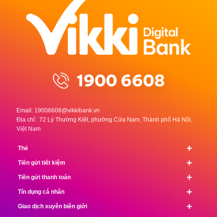
Email:
19006608@vikkibank.vn
Địa chỉ: 72 Lý Thường Kiệt, phường Cửa Nam, Thành phố Hà Nội,
Việt Nam
+
Thẻ
+
Tiền gửi tiết kiệm
+
Tiền gửi thanh toán
+
Tín dụng cá nhân
+
Giao dịch xuyên biên giới