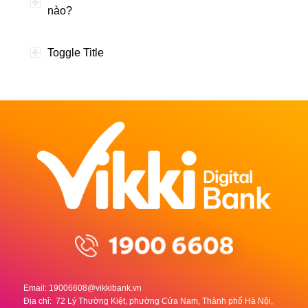
nào?
Toggle Title
Email:
19006608@vikkibank.vn
Địa chỉ: 72 Lý Thường Kiệt, phường Cửa Nam, Thành phố Hà Nội,