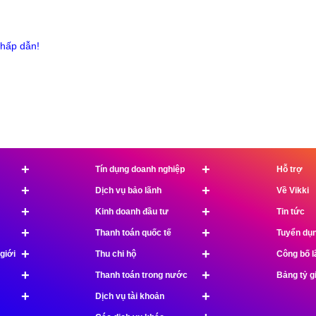
hấp dẫn!
+
+
Tín dụng doanh nghiệp
Hỗ trợ
+
+
Dịch vụ bảo lãnh
Về Vikki
+
+
Kinh doanh đầu tư
Tin tức
+
+
Thanh toán quốc tế
Tuyển dụ
+
+
giới
Thu chi hộ
Công bố l
+
+
Thanh toán trong nước
Bảng tỷ g
+
+
Dịch vụ tài khoản