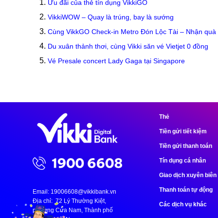
Ưu đãi của thẻ tín dụng VikkiGO
VikkiWOW – Quay là trúng, bay là sướng
Cùng VikkGO Check-in Metro Đón Lộc Tài – Nhận quà 
Du xuân thảnh thơi, cùng Vikki săn vé Vietjet 0 đồng
Vé Presale concert Lady Gaga tại Singapore
Thẻ
Tiền gửi tiết kiệm
Tiền gửi thanh toán
Tín dụng cá nhân
Giao dịch xuyên biên 
Thanh toán tự động
Email:
19006608@vikkibank.vn
Địa chỉ: 72 Lý Thường Kiệt,
Các dịch vụ khác
phường Cửa Nam, Thành phố