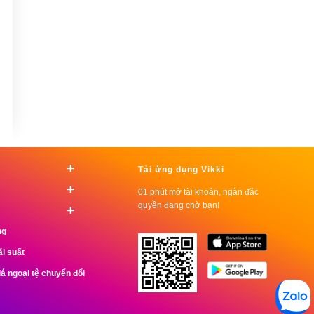
+
Tải ứng dụng Vikki
+
01 phút mở tài khoản, ngàn đặc
quyền đang chờ bạn!
+
ng
ãi suất
iá ngoại tệ chuyển đổi