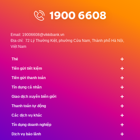
Email:
19006608@vikkibank.vn
Địa chỉ: 72 Lý Thường Kiệt, phường Cửa Nam, Thành phố Hà Nội,
Việt Nam
+
Thẻ
+
Tiền gửi tiết kiệm
+
Tiền gửi thanh toán
+
Tín dụng cá nhân
+
Giao dịch xuyên biên giới
+
Thanh toán tự động
+
Các dịch vụ khác
+
Tín dụng doanh nghiệp
+
Dịch vụ bảo lãnh