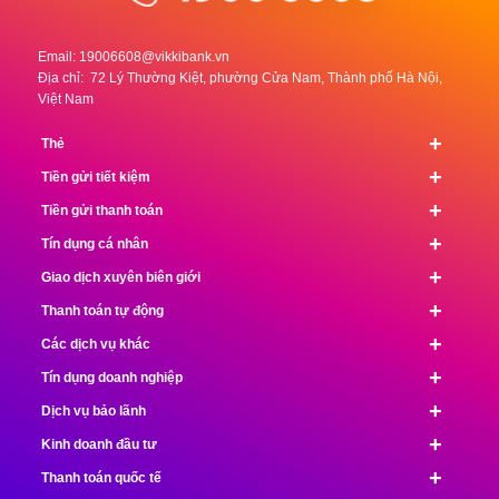
Email:
19006608@vikkibank.vn
Địa chỉ: 72 Lý Thường Kiệt, phường Cửa Nam, Thành phố Hà Nội,
Việt Nam
+
Thẻ
+
Tiền gửi tiết kiệm
+
Tiền gửi thanh toán
+
Tín dụng cá nhân
+
Giao dịch xuyên biên giới
+
Thanh toán tự động
+
Các dịch vụ khác
+
Tín dụng doanh nghiệp
+
Dịch vụ bảo lãnh
+
Kinh doanh đầu tư
+
Thanh toán quốc tế