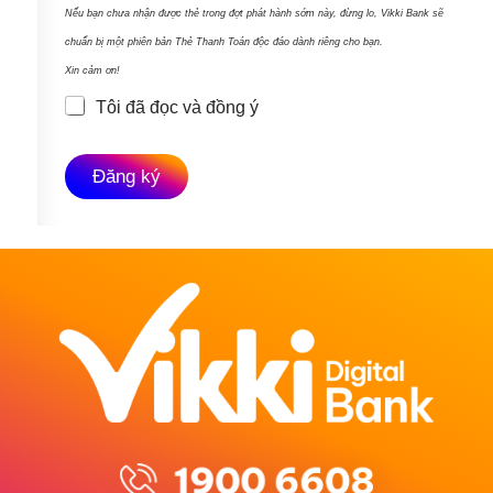
h
Nếu bạn chưa nhận được thẻ trong đợt phát hành sớm này, đừng lo, Vikki Bank sẽ
o
chuẩn bị một phiên bản Thẻ Thanh Toán độc đáo dành riêng cho bạn.
ả
Xin cảm ơn!
n
Tôi đã đọc và đồng ý
V
T
i
&
k
C
Đăng ký
k
i
M
E