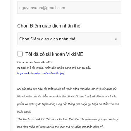
u
n
t
r
y
S
Chọn Điểm giao dịch nhận thẻ
s
ô
e
n
l
e
g
c
T
Tôi đã có tài khoản VikkiME
t
T
ê
e
Chưa có tài khoản VikkiME?
ô
d
n
01 phút mở tài khoản, ngàn đặc quyền đang chờ bạn tại đây:
i
https://vikki.onelink.me/vqMz/r48mjzqi
E
đ
m
ã
a
Khi gửi mẫu đơn này, tôi chấp thuận để Ngân hàng thu thập, xử lý và sử dụng dữ
c
i
liệu cá nhân của tôi nhằm mục đích liên hệ với tôi theo (các) số điện thoại về sản
ó
l
phẩm và dịch vụ do Ngân hàng cung cấp thông qua cuộc gọi hoặc tin nhắn văn bản
t
hoặc email.
à
i
Thẻ Trả Trước VikkiGO “50 năm - Tự Hào Việt Nam” là phiên bản giới hạn, sẽ được
k
trao tặng miễn phí theo thứ tự thời gian mà hệ thống ghi nhận đăng ký.