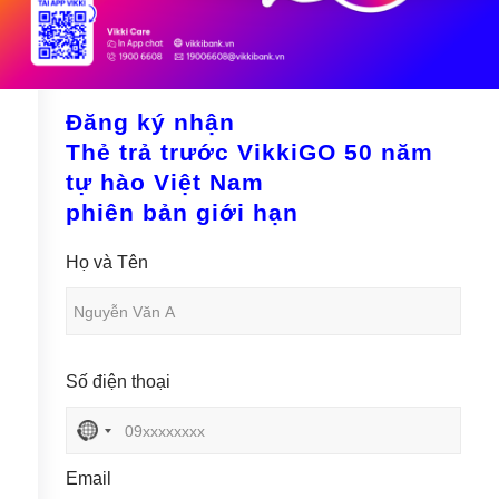
Đăng ký nhận
Thẻ trả trước VikkiGO 50 năm
tự hào Việt Nam
phiên bản giới hạn
Họ và Tên
Số điện thoại
N
o
c
Email
o