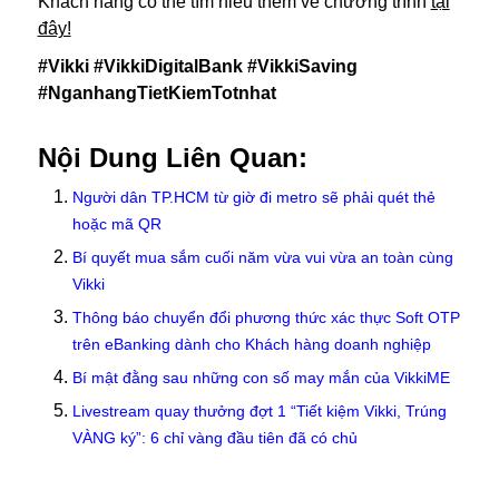
Khách hàng có thể tìm hiểu thêm về chương trình
tại
đây!
#Vikki #VikkiDigitalBank #VikkiSaving
#NganhangTietKiemTotnhat
Nội Dung Liên Quan:
Người dân TP.HCM từ giờ đi metro sẽ phải quét thẻ
hoặc mã QR
Bí quyết mua sắm cuối năm vừa vui vừa an toàn cùng
Vikki
Thông báo chuyển đổi phương thức xác thực Soft OTP
trên eBanking dành cho Khách hàng doanh nghiệp
Bí mật đằng sau những con số may mắn của VikkiME
Livestream quay thưởng đợt 1 “Tiết kiệm Vikki, Trúng
VÀNG ký”: 6 chỉ vàng đầu tiên đã có chủ