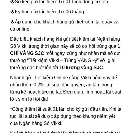
🌟Số tiền gửi tối thiểu: Từ 01 triệu đồng trở lên.
🌟Kỳ hạn gửi tối thiểu: Từ 06 tháng.
🌟Áp dụng cho khách hàng gửi tiết kiệm tại quầy và
cả online.
Đặc biệt, khách hàng khi gửi tiết kiệm tại Ngân hàng
Số Vikki trong thời gian này sẽ có cơ hội trúng quà
1
CHỈ VÀNG SJC
mỗi ngày, cũng như nhận mã số dự
thưởng “Tiết kiệm Vikki – Trúng VÀNG ký” với giải
thưởng đặc biệt lên tới
10 lượng vàng SJC.
Nhanh gửi Tiết kiệm Online cùng Vikki hôm nay để
nhận thêm 0,2% lãi suất đặc quyền, an tâm trong
từng kế hoạch tương lai. Đơn giản, linh hoạt, lãi suất
lời, sinh lời tối đa!
*Cộng thêm lãi suất 01 lần cho kỳ gửi đầu tiên. Khi tái
tục, lãi suất sẽ được áp dụng theo khung niêm yết
của Ngân hàng Số Vikki.