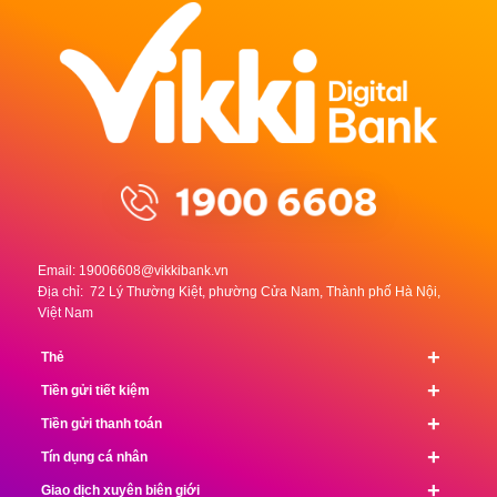
Email:
19006608@vikkibank.vn
Địa chỉ: 72 Lý Thường Kiệt, phường Cửa Nam, Thành phố Hà Nội,
Việt Nam
+
Thẻ
+
Tiền gửi tiết kiệm
+
Tiền gửi thanh toán
+
Tín dụng cá nhân
+
Giao dịch xuyên biên giới