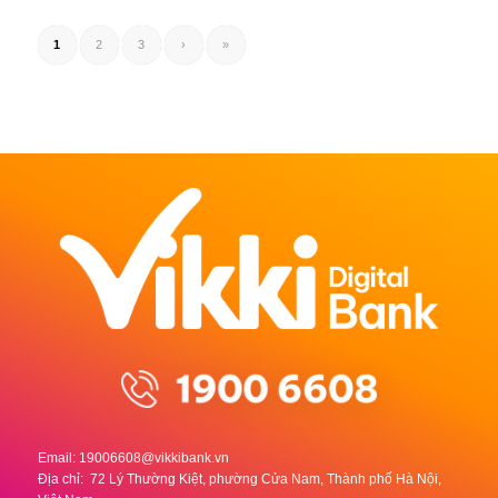
1
2
3
›
»
Email:
19006608@vikkibank.vn
Địa chỉ: 72 Lý Thường Kiệt, phường Cửa Nam, Thành phố Hà Nội,