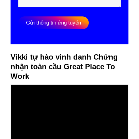
o
u
t
Gửi thông tin ứng tuyển
M
ẫ
u
Vikki tự hào vinh danh Chứng
nhận toàn cầu Great Place To
Work