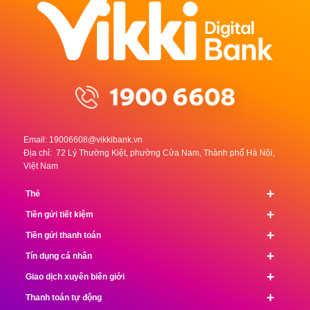
Email:
19006608@vikkibank.vn
Địa chỉ: 72 Lý Thường Kiệt, phường Cửa Nam, Thành phố Hà Nội,
Việt Nam
+
Thẻ
+
Tiền gửi tiết kiệm
+
Tiền gửi thanh toán
+
Tín dụng cá nhân
+
Giao dịch xuyên biên giới
+
Thanh toán tự động