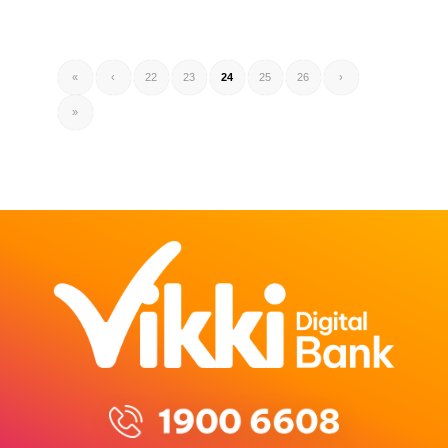
«
‹
22
23
24
25
26
›
»