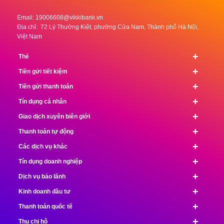
Email:
19006608@vikkibank.vn
Địa chỉ: 72 Lý Thường Kiệt, phường Cửa Nam, Thành phố Hà Nội,
Việt Nam
+
Thẻ
+
Tiền gửi tiết kiệm
+
Tiền gửi thanh toán
+
Tín dụng cá nhân
+
Giao dịch xuyên biên giới
+
Thanh toán tự động
+
Các dịch vụ khác
+
Tín dụng doanh nghiệp
+
Dịch vụ bảo lãnh
+
Kinh doanh đầu tư
+
Thanh toán quốc tế
+
Thu chi hộ