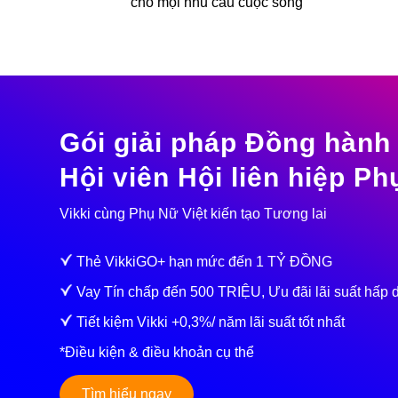
cho mọi nhu cầu cuộc sống
Gói giải pháp Đồng hành 
Hội viên Hội liên hiệp P
Vikki cùng Phụ Nữ Việt kiến tạo Tương lai
Thẻ VikkiGO+ hạn mức đến 1 TỶ ĐỒNG
Vay Tín chấp đến 500 TRIỆU, Ưu đãi lãi suất hấp 
Tiết kiệm Vikki +0,3%/ năm lãi suất tốt nhất
*Điều kiện & điều khoản cụ thể
Tìm hiểu ngay