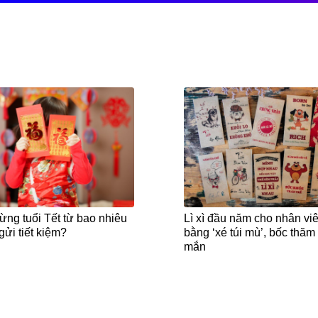
ừng tuổi Tết từ bao nhiêu
Lì xì đầu năm cho nhân vi
gửi tiết kiệm?
bằng ‘xé túi mù’, bốc thă
mắn