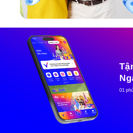
Tậ
Ng
01 phú