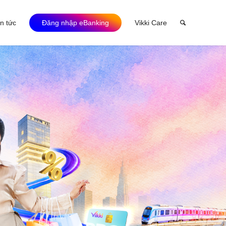
in tức
Đăng nhập eBanking
Vikki Care