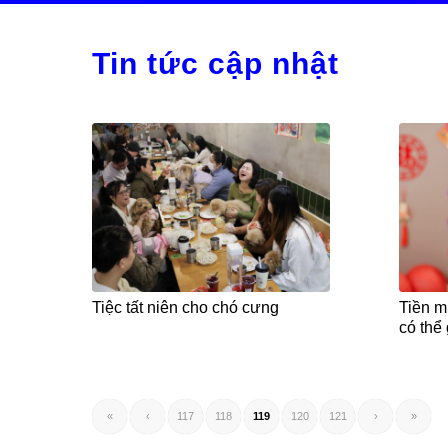
Tin tức cập nhật
Tiệc tất niên cho chó cưng
Tiền m
có thể 
«
‹
117
118
119
120
121
›
»