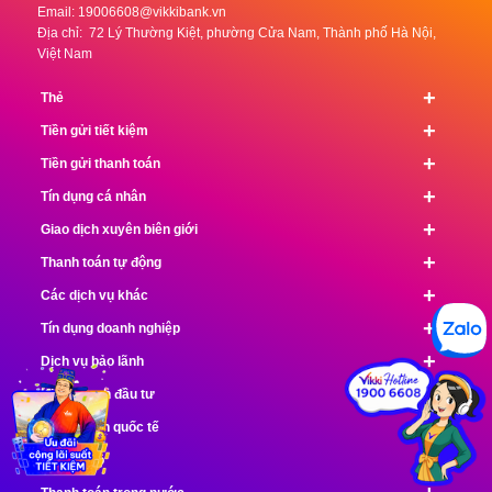
Email:
19006608@vikkibank.vn
Địa chỉ: 72 Lý Thường Kiệt, phường Cửa Nam, Thành phố Hà Nội,
Việt Nam
+
Thẻ
+
Tiền gửi tiết kiệm
+
Tiền gửi thanh toán
+
Tín dụng cá nhân
+
Giao dịch xuyên biên giới
+
Thanh toán tự động
+
Các dịch vụ khác
+
Tín dụng doanh nghiệp
+
Dịch vụ bảo lãnh
+
Kinh doanh đầu tư
+
Thanh toán quốc tế
+
Thu chi hộ