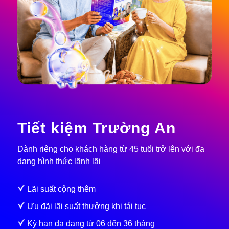
Tiết kiệm Trường An
Dành riêng cho khách hàng từ 45 tuổi trở lên với đa
dạng hình thức lãnh lãi
Lãi suất cộng thêm
Ưu đãi lãi suất thưởng khi tái tục
Kỳ hạn đa dạng từ 06 đến 36 tháng