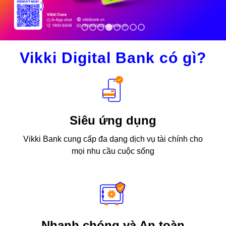
1
2
3
4
5
6
7
8
Vikki Digital Bank có gì?
Siêu ứng dụng
Vikki Bank cung cấp đa dạng dịch vụ tài chính cho
mọi nhu cầu cuộc sống
Nhanh chóng và An toàn