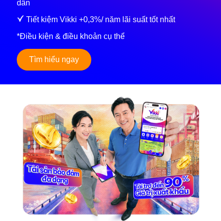
dẫn
Tiết kiệm Vikki +0,3%/ năm lãi suất tốt nhất
*Điều kiện & điều khoản cụ thể
Tìm hiểu ngay