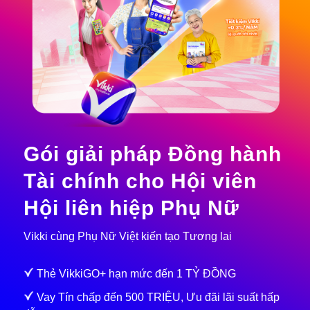
Gói giải pháp Đồng hành
Tài chính cho Hội viên
Hội liên hiệp Phụ Nữ
Vikki cùng Phụ Nữ Việt kiến tạo Tương lai
Thẻ VikkiGO+ hạn mức đến 1 TỶ ĐỒNG
Vay Tín chấp đến 500 TRIỆU, Ưu đãi lãi suất hấp