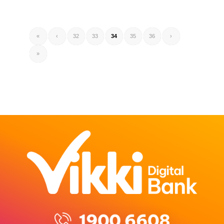
«
‹
32
33
34
35
36
›
»