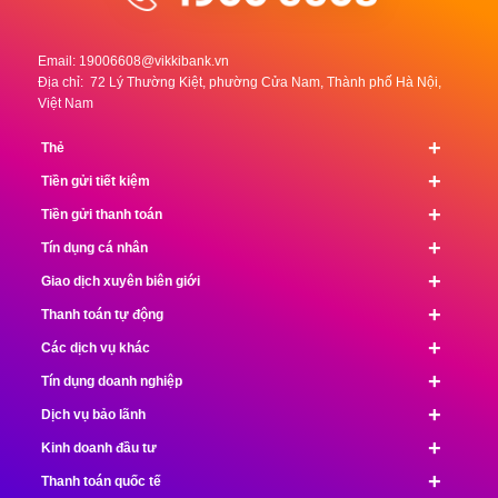
Email:
19006608@vikkibank.vn
Địa chỉ: 72 Lý Thường Kiệt, phường Cửa Nam, Thành phố Hà Nội,
Việt Nam
+
Thẻ
+
Tiền gửi tiết kiệm
+
Tiền gửi thanh toán
+
Tín dụng cá nhân
+
Giao dịch xuyên biên giới
+
Thanh toán tự động
+
Các dịch vụ khác
+
Tín dụng doanh nghiệp
+
Dịch vụ bảo lãnh
+
Kinh doanh đầu tư
+
Thanh toán quốc tế